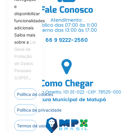
e
Fale Conosco
disponibilizar
Atendimento:
funcionalidades
Público das 07:00 às 11:00
adicionais
Interno das 13:00 às 17:00
Saiba mais
66 9 9222-2560
sobre a
Lei
Geral de
Proteção
de Dados
Pessoais
(LGPD)
.
Como Chegar
Av. Dr. Hermínio Ometto, 101 ZE-022 -CEP: 78525-000
Política de cookies
Prefeitura Municipal de Matupá
Política de privacidade
Termos de uso