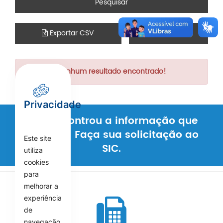
Pesquisar
Exportar CSV
Imprimir
Nenhum resultado encontrado!
Privacidade
Não encontrou a informação que
procura? Faça sua solicitação ao
Este site
SIC.
utiliza
cookies
para
melhorar a
experiência
de
navegação