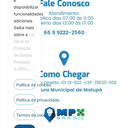
Fale Conosco
e
disponibilizar
Atendimento:
funcionalidades
Público das 07:00 às 11:00
adicionais
Interno das 13:00 às 17:00
Saiba mais
66 9 9222-2560
sobre a
Lei
Geral de
Proteção
de Dados
Pessoais
(LGPD)
.
Como Chegar
Av. Dr. Hermínio Ometto, 101 ZE-022 -CEP: 78525-000
Política de cookies
Prefeitura Municipal de Matupá
Política de privacidade
Termos de uso