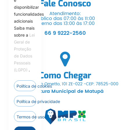
e
Fale Conosco
disponibilizar
Atendimento:
funcionalidades
Público das 07:00 às 11:00
adicionais
Interno das 13:00 às 17:00
Saiba mais
66 9 9222-2560
sobre a
Lei
Geral de
Proteção
de Dados
Pessoais
(LGPD)
.
Como Chegar
Av. Dr. Hermínio Ometto, 101 ZE-022 -CEP: 78525-000
Política de cookies
Prefeitura Municipal de Matupá
Política de privacidade
Termos de uso