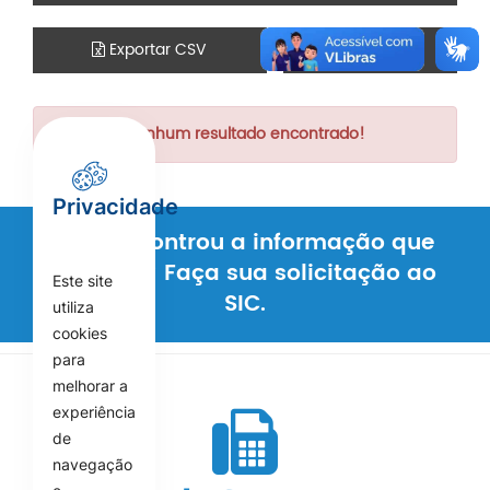
Exportar CSV
Imprimir
Nenhum resultado encontrado!
Privacidade
Não encontrou a informação que
procura? Faça sua solicitação ao
Este site
SIC.
utiliza
cookies
para
melhorar a
experiência
de
navegação