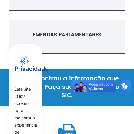
EMENDAS PARLAMENTARES
Privacidade
Não encontrou a informação que
procura? Faça sua solicitação ao
Este site
SIC.
utiliza
cookies
para
melhorar a
experiência
de