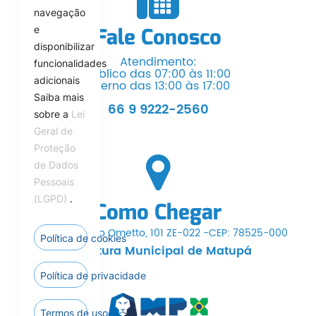
navegação
e
Fale Conosco
disponibilizar
Atendimento:
funcionalidades
Público das 07:00 às 11:00
adicionais
Interno das 13:00 às 17:00
Saiba mais
66 9 9222-2560
sobre a
Lei
Geral de
Proteção
de Dados
Pessoais
(LGPD)
.
Como Chegar
Av. Dr. Hermínio Ometto, 101 ZE-022 -CEP: 78525-000
Política de cookies
Prefeitura Municipal de Matupá
Política de privacidade
Termos de uso