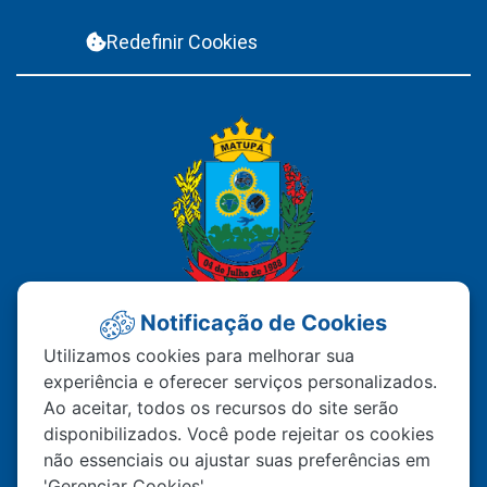
Redefinir Cookies
Notificação de Cookies
PREFEITURA MUNICIPAL DE
Utilizamos cookies para melhorar sua
experiência e oferecer serviços personalizados.
MATUPÁ
Ao aceitar, todos os recursos do site serão
disponibilizados. Você pode rejeitar os cookies
Av. Hermínio Ometto Nº 101 Bairro ZE - 022
não essenciais ou ajustar suas preferências em
CEP – 78.525-000 Matupá-MT
'Gerenciar Cookies'.