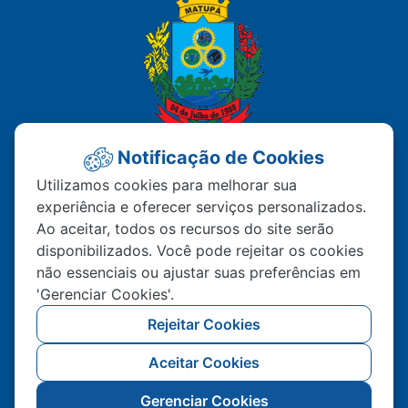
Notificação de Cookies
PREFEITURA MUNICIPAL DE
Utilizamos cookies para melhorar sua
experiência e oferecer serviços personalizados.
MATUPÁ
Ao aceitar, todos os recursos do site serão
disponibilizados. Você pode rejeitar os cookies
Av. Hermínio Ometto Nº 101 Bairro ZE - 022
não essenciais ou ajustar suas preferências em
CEP – 78.525-000 Matupá-MT
'Gerenciar Cookies'.
(66) 99222-2560
Rejeitar Cookies
Atendimento De Segunda A Sexta 07h00 As
Aceitar Cookies
11h00 Ao Público, Interno 13h00 As 17h00
Gerenciar Cookies