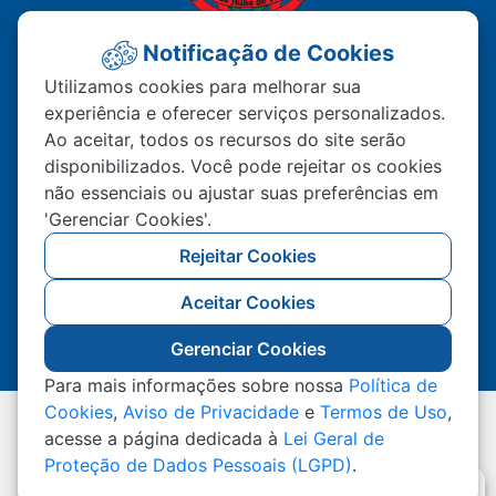
Notificação de Cookies
PREFEITURA MUNICIPAL DE
Utilizamos cookies para melhorar sua
experiência e oferecer serviços personalizados.
MATUPÁ
Ao aceitar, todos os recursos do site serão
disponibilizados. Você pode rejeitar os cookies
Av. Hermínio Ometto Nº 101 Bairro ZE - 022
não essenciais ou ajustar suas preferências em
CEP – 78.525-000 Matupá-MT
'Gerenciar Cookies'.
(66) 99222-2560
Rejeitar Cookies
Atendimento De Segunda A Sexta 07h00 As
Aceitar Cookies
11h00 Ao Público, Interno 13h00 As 17h00
Gerenciar Cookies
Para mais informações sobre nossa
Política de
Cookies
,
Aviso de Privacidade
e
Termos de Uso
,
Todos os Direitos Reservados a Prefeitura Municipal
acesse a página dedicada à
Lei Geral de
de Matupá
Proteção de Dados Pessoais (LGPD)
.