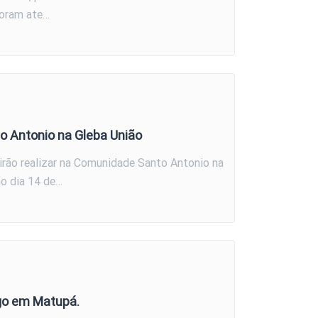
Foram ate…
o Antonio na Gleba União
 irão realizar na Comunidade Santo Antonio na
no dia 14 de…
ego em Matupá.