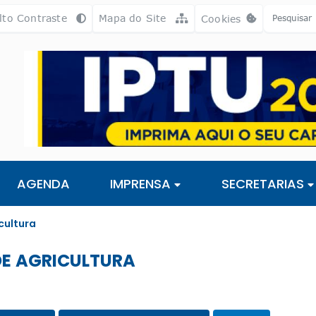
a [alt+3]
Ir para o rodapé [alt+4]
lto Contraste
Mapa do Site
Cookies
Abrir preferência
AGENDA
IMPRENSA
SECRETARIAS
cultura
DE AGRICULTURA