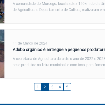
A comunidade do Morcego, localizada a 120km de distân
de Agricultura e Departamento de Cultura, realizaram e
11 de Março de 2024
Adubo orgânico é entregue a pequenos produtor
A secretaria de Agricultura durante o ano de 2022 e 20
seus produtos na feira municipal, e com isso, para fomen
1
2
3
4
5