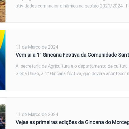
atividades com maior dinâmica na gestão 2021/2024. 
11 de Março de 2024
Vem ai a 1° Gincana Festiva da Comunidade Sant
A secretaria de Agricultura e o departamento de cultura
Gleba União, a 1° Gincana festiva, que deverá acontecer 
11 de Março de 2024
Vejas as primeiras edições da Gincana do Morc