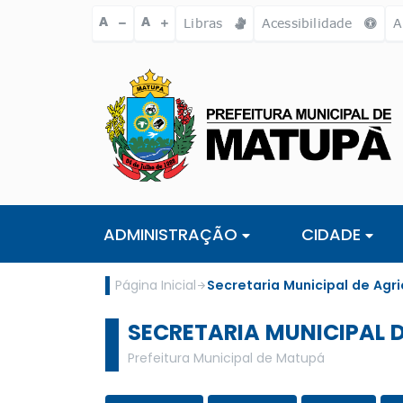
Ir para o conteúdo [alt+1]
Ir para o menu [alt+2]
Ir para a busc
A
A
Libras
Acessibilidade
A
ADMINISTRAÇÃO
CIDADE
Página Inicial
Secretaria Municipal de Agri
SECRETARIA MUNICIPAL 
Prefeitura Municipal de Matupá