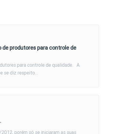
o de produtores para controle de
odutores para controle de qualidade. A
e se diz respeito…
.
/2012, porém só se iniciaram as suas