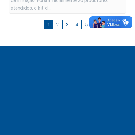
de irritação. Foram inicialmente 20 produtores
atendidos, o kit d…
1
2
3
4
5