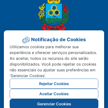
Notificação de Cookies
PREFEITURA MUNICIPAL DE
Utilizamos cookies para melhorar sua
experiência e oferecer serviços personalizados.
MATUPÁ
Ao aceitar, todos os recursos do site serão
disponibilizados. Você pode rejeitar os cookies
Av. Hermínio Ometto Nº 101 Bairro ZE - 022
não essenciais ou ajustar suas preferências em
CEP – 78.525-000 Matupá-MT
'Gerenciar Cookies'.
(66) 99222-2560
Rejeitar Cookies
Atendimento De Segunda A Sexta 07h00 As
Aceitar Cookies
11h00 Ao Público, Interno 13h00 As 17h00
Gerenciar Cookies