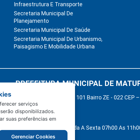
Infraestrutura E Transporte
Secretaria Municipal De
Planejamento
Secretaria Municipal De Saúde
Secretaria Municipal De Urbanismo,
Paisagismo E Mobilidade Urbana
PREFEITURA MUNICIPAL DE MATU
kies
Av. Hermínio Ometto Nº 101 Bairro ZE - 022 CEP 
ferecer serviços
Matupá-MT
 serão disponibilizados.
(66) 99222-2560
tar suas preferências em
Atendimento De Segunda A Sexta 07h00 As 11h00
Interno 13h00 As 17h00
Gerenciar Cookies