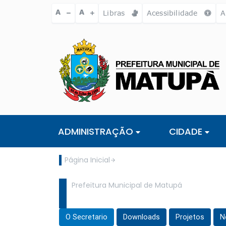
Ir para o conteúdo [alt+1]
Ir para o menu [alt+2]
Ir para a busc
A
A
Libras
Acessibilidade
A
ADMINISTRAÇÃO
CIDADE
Página Inicial
Prefeitura Municipal de Matupá
O Secretario
Downloads
Projetos
N