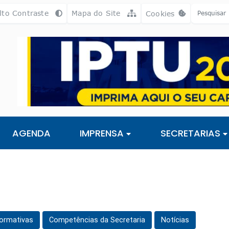
a [alt+3]
Ir para o rodapé [alt+4]
lto Contraste
Mapa do Site
Cookies
Abrir preferência
AGENDA
IMPRENSA
SECRETARIAS
ormativas
Competências da Secretaria
Notícias