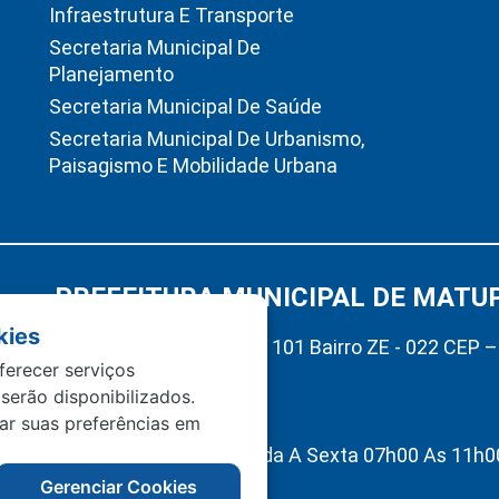
Infraestrutura E Transporte
Secretaria Municipal De
Planejamento
Secretaria Municipal De Saúde
Secretaria Municipal De Urbanismo,
Paisagismo E Mobilidade Urbana
PREFEITURA MUNICIPAL DE MATU
kies
Av. Hermínio Ometto Nº 101 Bairro ZE - 022 CEP 
ferecer serviços
Matupá-MT
 serão disponibilizados.
(66) 99222-2560
tar suas preferências em
Atendimento De Segunda A Sexta 07h00 As 11h00
Interno 13h00 As 17h00
Gerenciar Cookies