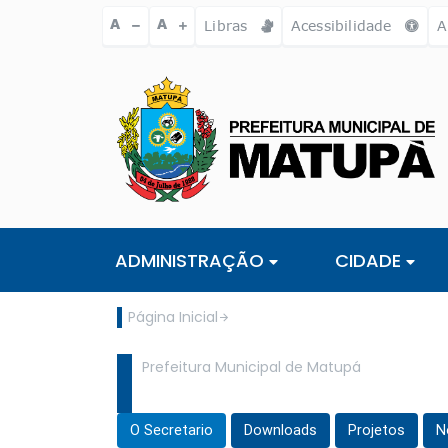
Ir para o conteúdo [alt+1]
Ir para o menu [alt+2]
Ir para a busc
A
A
Libras
Acessibilidade
A
ADMINISTRAÇÃO
CIDADE
Página Inicial
Prefeitura Municipal de Matupá
O Secretario
Downloads
Projetos
N