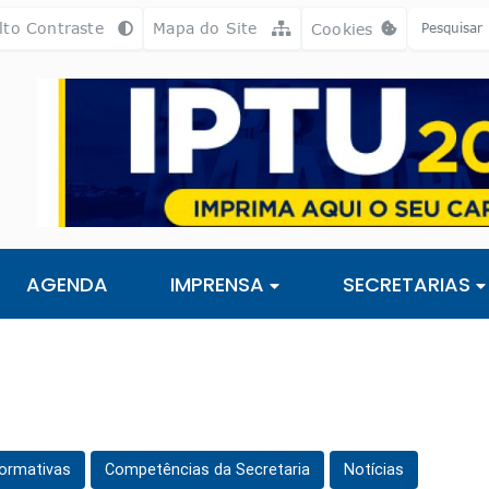
a [alt+3]
Ir para o rodapé [alt+4]
lto Contraste
Mapa do Site
Cookies
Abrir preferência
AGENDA
IMPRENSA
SECRETARIAS
ormativas
Competências da Secretaria
Notícias