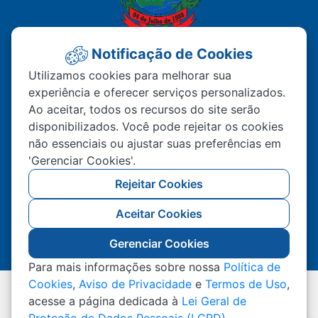
Notificação de Cookies
PREFEITURA MUNICIPAL DE
Utilizamos cookies para melhorar sua
experiência e oferecer serviços personalizados.
MATUPÁ
Ao aceitar, todos os recursos do site serão
disponibilizados. Você pode rejeitar os cookies
Av. Hermínio Ometto Nº 101 Bairro ZE - 022
não essenciais ou ajustar suas preferências em
CEP – 78.525-000 Matupá-MT
'Gerenciar Cookies'.
(66) 99222-2560
Rejeitar Cookies
Atendimento De Segunda A Sexta 07h00 As
Aceitar Cookies
11h00 Ao Público, Interno 13h00 As 17h00
Gerenciar Cookies
Para mais informações sobre nossa
Política de
Cookies
,
Aviso de Privacidade
e
Termos de Uso
,
Todos os Direitos Reservados a Prefeitura Municipal
acesse a página dedicada à
Lei Geral de
de Matupá