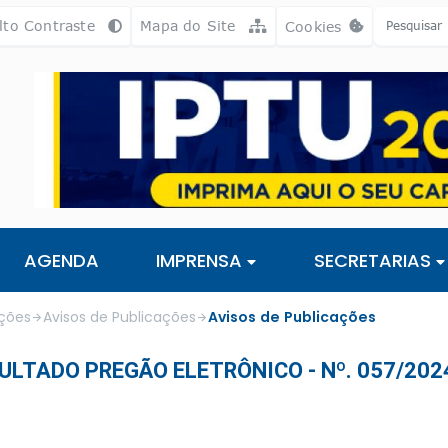
a [alt+3]
Ir para o rodapé [alt+4]
lto Contraste
Mapa do Site
Cookies
Abrir preferência
AGENDA
IMPRENSA
SECRETARIAS
ações
Avisos de Publicações
Avisos de Publicações
ULTADO PREGÃO ELETRÔNICO - Nº. 057/202