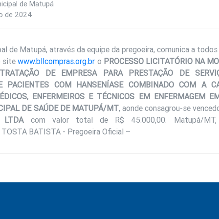
icipal de Matupá
o de 2024
pal de Matupá, através da equipe da pregoeira, comunica a todos
o site
www.bllcompras.org.br
o
PROCESSO LICITATÓRIO NA M
NTRATAÇÃO DE EMPRESA PARA PRESTAÇÃO DE SERVI
E PACIENTES COM HANSENÍASE COMBINADO COM A C
MÉDICOS, ENFERMEIROS E TÉCNICOS EM ENFERMAGEM E
CIPAL DE SAÚDE DE MATUPÁ/MT
, aonde consagrou-se vencedo
 LTDA
com valor total de R$ 45.000,00. Matupá/MT
OSTA BATISTA - Pregoeira Oficial –