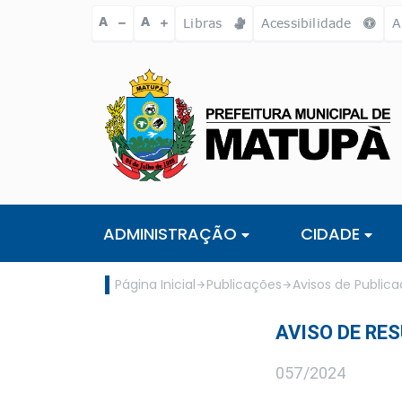
Ir para o conteúdo [alt+1]
Ir para o menu [alt+2]
Ir para a busc
A
A
Libras
Acessibilidade
A
ADMINISTRAÇÃO
CIDADE
Página Inicial
Publicações
Avisos de Public
AVISO DE RES
057/2024