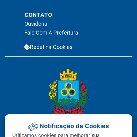
CONTATO
Ouvidoria
Fale Com A Prefeitura
Redefinir Cookies
Notificação de Cookies
PREFEITURA MUNICIPAL DE
Utilizamos cookies para melhorar sua