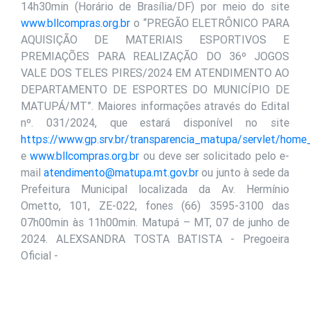
14h30min (Horário de Brasília/DF) por meio do site
www.bllcompras.org.br
o “PREGÃO ELETRÔNICO PARA
AQUISIÇÃO DE MATERIAIS ESPORTIVOS E
PREMIAÇÕES PARA REALIZAÇÃO DO 36º JOGOS
VALE DOS TELES PIRES/2024 EM ATENDIMENTO AO
DEPARTAMENTO DE ESPORTES DO MUNICÍPIO DE
MATUPÁ/MT”. Maiores informações através do Edital
nº. 031/2024, que estará disponível no site
https://www.gp.srv.br/transparencia_matupa/servlet/home
e
www.bllcompras.org.br
ou deve ser solicitado pelo e-
mail
atendimento@matupa.mt.gov.br
ou junto à sede da
Prefeitura Municipal localizada da Av. Hermínio
Ometto, 101, ZE-022, fones (66) 3595-3100 das
07h00min às 11h00min. Matupá – MT, 07 de junho de
2024. ALEXSANDRA TOSTA BATISTA - Pregoeira
Oficial -