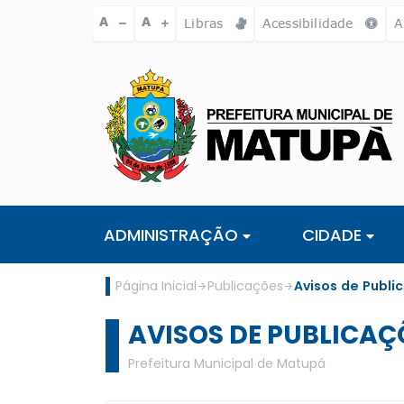
Ir para o conteúdo [alt+1]
Ir para o menu [alt+2]
Ir para a busc
A
A
Libras
Acessibilidade
A
ADMINISTRAÇÃO
CIDADE
Página Inicial
Publicações
Avisos de Publi
AVISOS DE PUBLICAÇ
Prefeitura Municipal de Matupá