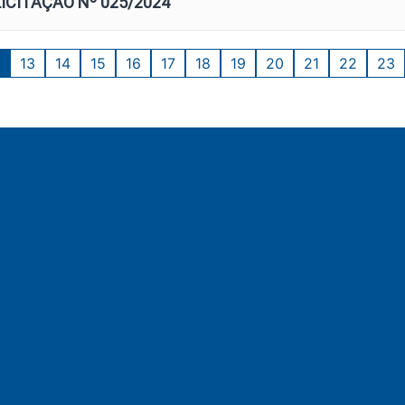
LICITAÇÃO Nº 025/2024
13
14
15
16
17
18
19
20
21
22
23