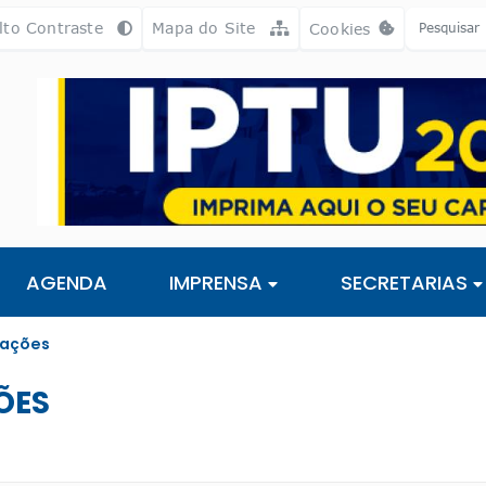
a [alt+3]
Ir para o rodapé [alt+4]
lto Contraste
Mapa do Site
Cookies
Abrir preferência
AGENDA
IMPRENSA
SECRETARIAS
cações
ÕES