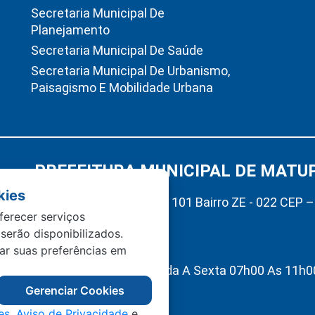
Secretaria Municipal De
Planejamento
Secretaria Municipal De Saúde
Secretaria Municipal De Urbanismo,
Paisagismo E Mobilidade Urbana
PREFEITURA MUNICIPAL DE MATU
kies
Av. Hermínio Ometto Nº 101 Bairro ZE - 022 CEP 
ferecer serviços
Matupá-MT
 serão disponibilizados.
(66) 99222-2560
tar suas preferências em
Atendimento De Segunda A Sexta 07h00 As 11h00
Interno 13h00 As 17h00
Gerenciar Cookies
es
,
Aviso de Privacidade
e