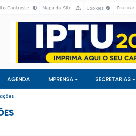
a [alt+3]
Ir para o rodapé [alt+4]
lto Contraste
Mapa do Site
Cookies
Abrir preferência
AGENDA
IMPRENSA
SECRETARIAS
cações
ÕES