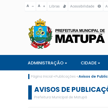
Ir para o conteúdo [alt+1]
Ir para o menu [alt+2]
Ir para a busc
A
A
Libras
Acessibilidade
A
ADMINISTRAÇÃO
CIDADE
Página Inicial
Publicações
Avisos de Publi
AVISOS DE PUBLICAÇ
Prefeitura Municipal de Matupá