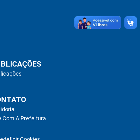
UBLICAÇÕES
licações
ONTATO
idoria
e Com A Prefeitura
edefinir Cookies