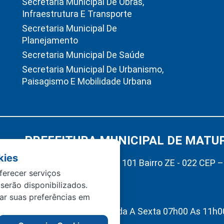
Secretaria Municipal De Obras,
Infraestrutura E Transporte
Secretaria Municipal De
Planejamento
Secretaria Municipal De Saúde
Secretaria Municipal De Urbanismo,
Paisagismo E Mobilidade Urbana
PREFEITURA MUNICIPAL DE MATU
kies
Av. Hermínio Ometto Nº 101 Bairro ZE - 022 CEP 
ferecer serviços
Matupá-MT
 serão disponibilizados.
(66) 99222-2560
tar suas preferências em
Atendimento De Segunda A Sexta 07h00 As 11h00