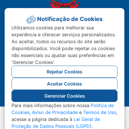
Notificação de Cookies
PREFEITURA MUNICIPAL DE
Utilizamos cookies para melhorar sua
experiência e oferecer serviços personalizados.
MATUPÁ
Ao aceitar, todos os recursos do site serão
disponibilizados. Você pode rejeitar os cookies
Av. Hermínio Ometto Nº 101 Bairro ZE - 022
não essenciais ou ajustar suas preferências em
CEP – 78.525-000 Matupá-MT
'Gerenciar Cookies'.
(66) 99222-2560
Rejeitar Cookies
Atendimento De Segunda A Sexta 07h00 As
Aceitar Cookies
11h00 Ao Público, Interno 13h00 As 17h00
Gerenciar Cookies
Para mais informações sobre nossa
Política de
Cookies
,
Aviso de Privacidade
e
Termos de Uso
,
Todos os Direitos Reservados a Prefeitura Municipal
acesse a página dedicada à
Lei Geral de
de Matupá
Proteção de Dados Pessoais (LGPD)
.