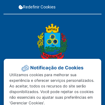
Redefinir Cookies
Notificação de Cookies
PREFEITURA MUNICIPAL DE
Utilizamos cookies para melhorar sua
experiência e oferecer serviços personalizados.
MATUPÁ
Ao aceitar, todos os recursos do site serão
disponibilizados. Você pode rejeitar os cookies
Av. Hermínio Ometto Nº 101 Bairro ZE - 022
não essenciais ou ajustar suas preferências em
CEP – 78.525-000 Matupá-MT
'Gerenciar Cookies'.