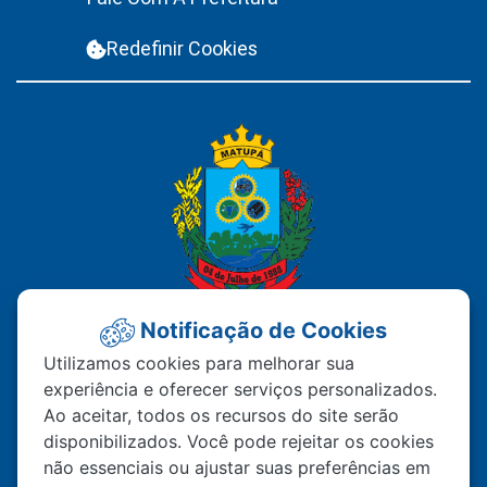
Redefinir Cookies
Notificação de Cookies
PREFEITURA MUNICIPAL DE
Utilizamos cookies para melhorar sua
experiência e oferecer serviços personalizados.
MATUPÁ
Ao aceitar, todos os recursos do site serão
disponibilizados. Você pode rejeitar os cookies
Av. Hermínio Ometto Nº 101 Bairro ZE - 022
não essenciais ou ajustar suas preferências em
CEP – 78.525-000 Matupá-MT