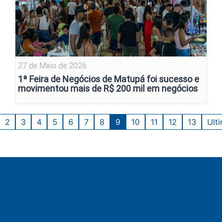
27 de Maio de 2026
1ª Feira de Negócios de Matupá foi sucesso e
movimentou mais de R$ 200 mil em negócios
2
3
4
5
6
7
8
9
10
11
12
13
Ult