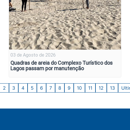
03 de Agosto de 2026
Quadras de areia do Complexo Turístico dos
Lagos passam por manutenção
2
3
4
5
6
7
8
9
10
11
12
13
Ult