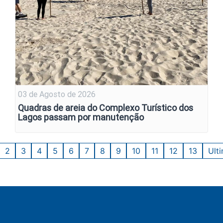
03 de Agosto de 2026
Quadras de areia do Complexo Turístico dos
Lagos passam por manutenção
2
3
4
5
6
7
8
9
10
11
12
13
Ult