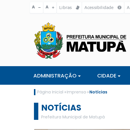
Ir para o conteúdo [alt+1]
Ir para o menu [alt+2]
Ir para a busc
A
A
Libras
Acessibilidade
A
ADMINISTRAÇÃO
CIDADE
Página Inicial
Imprensa
Notícias
NOTÍCIAS
Prefeitura Municipal de Matupá