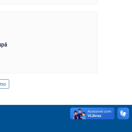
upá
imo