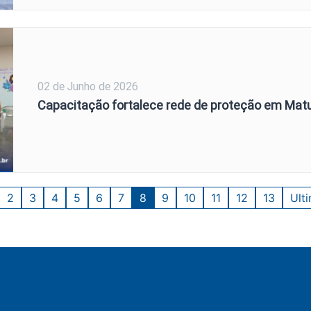
02 de Junho de 2026
Capacitação fortalece rede de proteção em Mat
2
3
4
5
6
7
8
9
10
11
12
13
Ult