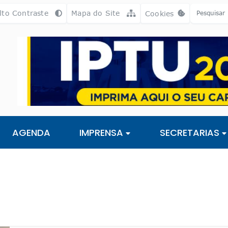
a [alt+3]
Ir para o rodapé [alt+4]
lto Contraste
Mapa do Site
Cookies
Abrir preferência
AGENDA
IMPRENSA
SECRETARIAS