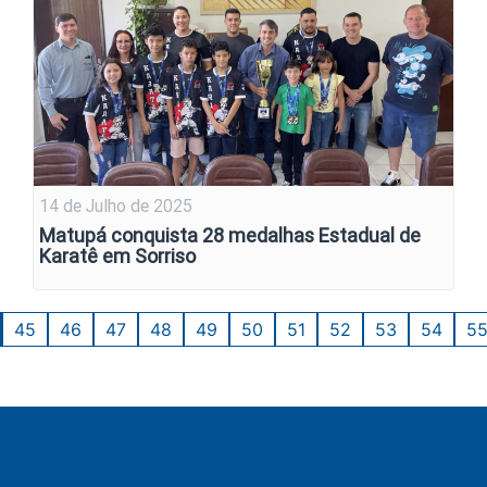
14 de Julho de 2025
Matupá conquista 28 medalhas Estadual de
Karatê em Sorriso
45
46
47
48
49
50
51
52
53
54
5