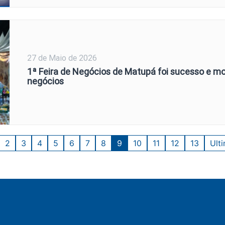
27 de Maio de 2026
1ª Feira de Negócios de Matupá foi sucesso e m
negócios
2
3
4
5
6
7
8
9
10
11
12
13
Ult