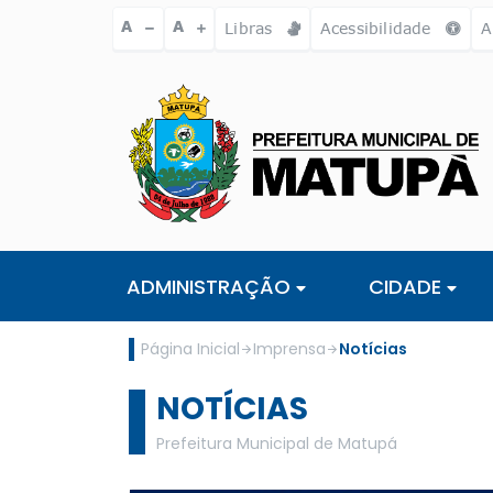
Ir para o conteúdo [alt+1]
Ir para o menu [alt+2]
Ir para a busc
A
A
Libras
Acessibilidade
A
ADMINISTRAÇÃO
CIDADE
Página Inicial
Imprensa
Notícias
NOTÍCIAS
Prefeitura Municipal de Matupá