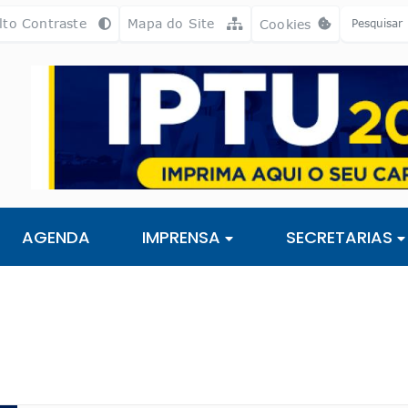
a [alt+3]
Ir para o rodapé [alt+4]
lto Contraste
Mapa do Site
Cookies
Abrir preferência
AGENDA
IMPRENSA
SECRETARIAS