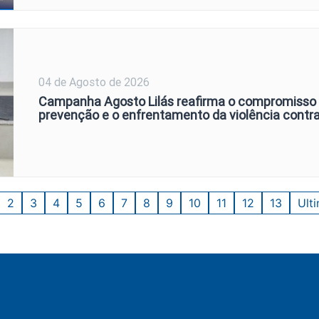
04 de Agosto de 2026
Campanha Agosto Lilás reafirma o compromisso
prevenção e o enfrentamento da violência contr
2
3
4
5
6
7
8
9
10
11
12
13
Ult