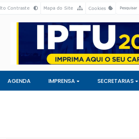
a [alt+3]
Ir para o rodapé [alt+4]
lto Contraste
Mapa do Site
Cookies
Abrir preferência
AGENDA
IMPRENSA
SECRETARIAS