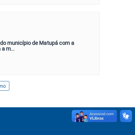
 do município de Matupá com a
a a m…
imo