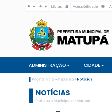
Ir para o conteúdo [alt+1]
Ir para o menu [alt+2]
Ir para a busc
A
A
Libras
Acessibilidade
A
ADMINISTRAÇÃO
CIDADE
Página Inicial
Imprensa
Notícias
NOTÍCIAS
Prefeitura Municipal de Matupá