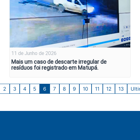
11 de Junho de 2026
Mais um caso de descarte irregular de
resíduos foi registrado em Matupá.
2
3
4
5
6
7
8
9
10
11
12
13
Ult