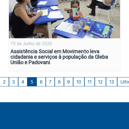
19 de Junho de 2026
Assistência Social em Movimento leva
cidadania e serviços à população da Gleba
União e Padovani.
2
3
4
5
6
7
8
9
10
11
12
13
Ult