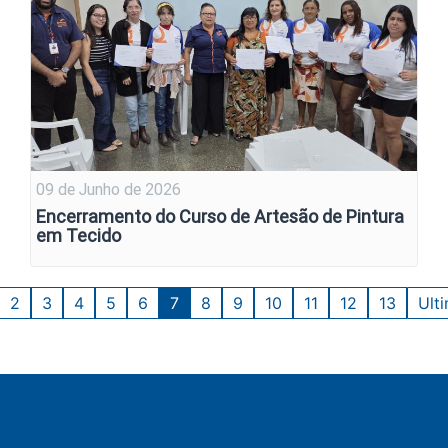
09 de Junho de 2026
Encerramento do Curso de Artesão de Pintura
em Tecido
2
3
4
5
6
7
8
9
10
11
12
13
Ult