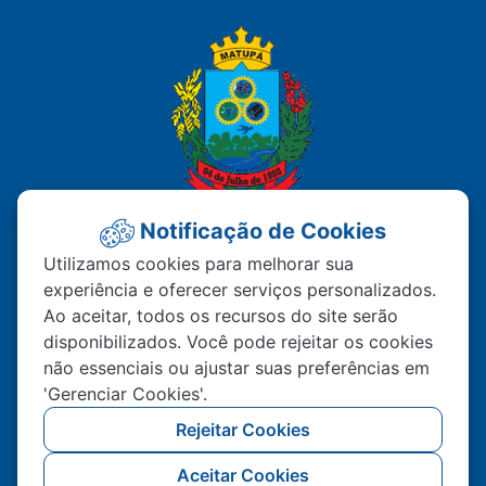
Notificação de Cookies
PREFEITURA MUNICIPAL DE
Utilizamos cookies para melhorar sua
experiência e oferecer serviços personalizados.
MATUPÁ
Ao aceitar, todos os recursos do site serão
disponibilizados. Você pode rejeitar os cookies
Av. Hermínio Ometto Nº 101 Bairro ZE - 022
não essenciais ou ajustar suas preferências em
CEP – 78.525-000 Matupá-MT
'Gerenciar Cookies'.
(66) 99222-2560
Rejeitar Cookies
Atendimento De Segunda A Sexta 07h00 As
Aceitar Cookies
11h00 Ao Público, Interno 13h00 As 17h00