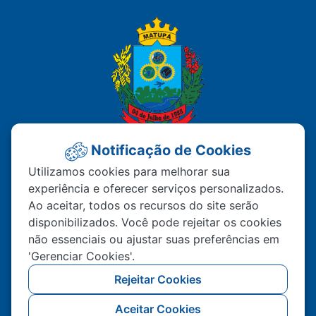
Notificação de Cookies
PREFEITURA MUNICIPAL DE
Utilizamos cookies para melhorar sua
experiência e oferecer serviços personalizados.
MATUPÁ
Ao aceitar, todos os recursos do site serão
disponibilizados. Você pode rejeitar os cookies
Av. Hermínio Ometto Nº 101 Bairro ZE - 022
não essenciais ou ajustar suas preferências em
CEP – 78.525-000 Matupá-MT
'Gerenciar Cookies'.
(66) 99222-2560
Rejeitar Cookies
Atendimento De Segunda A Sexta 07h00 As
Aceitar Cookies
11h00 Ao Público, Interno 13h00 As 17h00