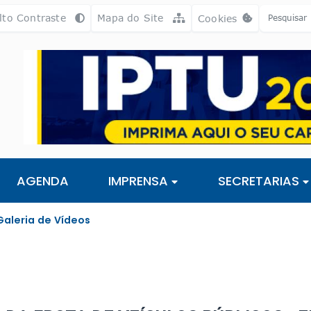
a [alt+3]
Ir para o rodapé [alt+4]
lto Contraste
Mapa do Site
Cookies
Abrir preferência
AGENDA
IMPRENSA
SECRETARIAS
Galeria de Vídeos