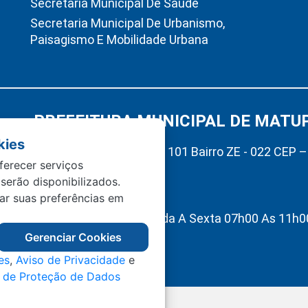
Secretaria Municipal De Saúde
Secretaria Municipal De Urbanismo,
Paisagismo E Mobilidade Urbana
PREFEITURA MUNICIPAL DE MATU
kies
Av. Hermínio Ometto Nº 101 Bairro ZE - 022 CEP 
ferecer serviços
Matupá-MT
 serão disponibilizados.
(66) 99222-2560
tar suas preferências em
Atendimento De Segunda A Sexta 07h00 As 11h00
Interno 13h00 As 17h00
Gerenciar Cookies
es
,
Aviso de Privacidade
e
l de Proteção de Dados