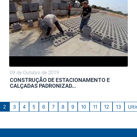
09 de Outubro de 2019
CONSTRUÇÃO DE ESTACIONAMENTO E
CALÇADAS PADRONIZAD…
2
3
4
5
6
7
8
9
10
11
12
13
Ult