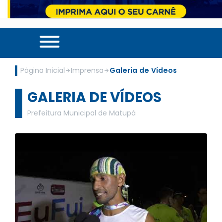
Página Inicial
Imprensa
Galeria de Vídeos
GALERIA DE VÍDEOS
Prefeitura Municipal de Matupá