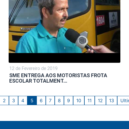
12 de Fevereiro de 2019
SME ENTREGA AOS MOTORISTAS FROTA
ESCOLAR TOTALMENT…
2
3
4
5
6
7
8
9
10
11
12
13
Ult