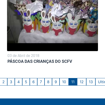
03 de Abril de 2018
PÁSCOA DAS CRIANÇAS DO SCFV
2
3
4
5
6
7
8
9
10
11
12
13
Ult