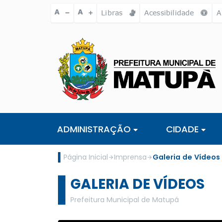
Ir para o conteúdo [alt+1]
Ir para o menu [alt+2]
Ir para a busc
A
A
Libras
Acessibilidade
A
ADMINISTRAÇÃO
CIDADE
Página Inicial
Imprensa
Galeria de Vídeos
GALERIA DE VÍDEOS
Prefeitura Municipal de Matupá