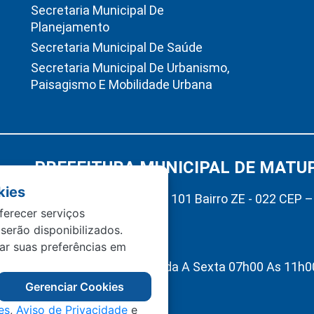
Secretaria Municipal De
Planejamento
Secretaria Municipal De Saúde
Secretaria Municipal De Urbanismo,
Paisagismo E Mobilidade Urbana
PREFEITURA MUNICIPAL DE MATU
kies
Av. Hermínio Ometto Nº 101 Bairro ZE - 022 CEP 
ferecer serviços
Matupá-MT
 serão disponibilizados.
(66) 99222-2560
tar suas preferências em
Atendimento De Segunda A Sexta 07h00 As 11h00
Interno 13h00 As 17h00
Gerenciar Cookies
es
,
Aviso de Privacidade
e