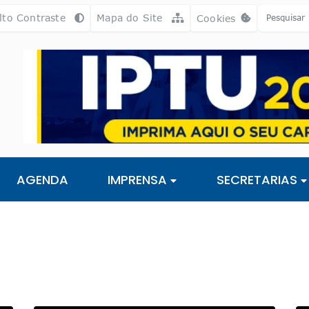
a [alt+3]
Ir para o rodapé [alt+4]
lto Contraste
Mapa do Site
Cookies
Abrir preferência
AGENDA
IMPRENSA
SECRETARIAS