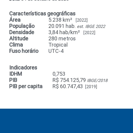
Características geográficas
Área
5.238 km²
[2022]
População
20.091 hab.
est. IBGE 2022
Densidade
3,84 hab/km²
[2022]
Altitude
280 metros
Clima
Tropical
Fuso horário
UTC-4
Indicadores
IDHM
0,753
PIB
R$ 754.125,79
IBGE/2018
PIB per capita
R$ 60.747,43
[2019]