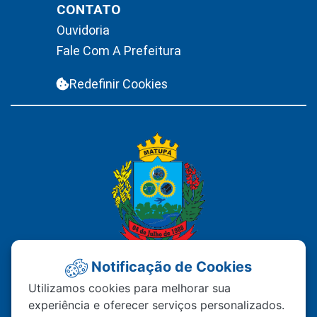
CONTATO
Ouvidoria
Fale Com A Prefeitura
Redefinir Cookies
Notificação de Cookies
PREFEITURA MUNICIPAL DE
Utilizamos cookies para melhorar sua
experiência e oferecer serviços personalizados.
MATUPÁ