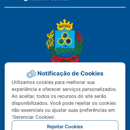
Notificação de Cookies
PREFEITURA MUNICIPAL DE
Utilizamos cookies para melhorar sua
experiência e oferecer serviços personalizados.
MATUPÁ
Ao aceitar, todos os recursos do site serão
disponibilizados. Você pode rejeitar os cookies
Av. Hermínio Ometto Nº 101 Bairro ZE - 022
não essenciais ou ajustar suas preferências em
CEP – 78.525-000 Matupá-MT
'Gerenciar Cookies'.
(66) 99222-2560
Rejeitar Cookies