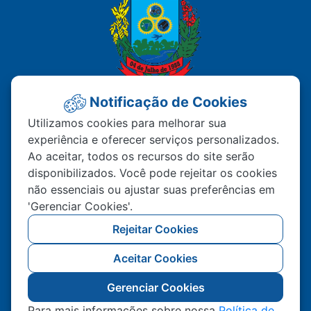
Notificação de Cookies
PREFEITURA MUNICIPAL DE
Utilizamos cookies para melhorar sua
experiência e oferecer serviços personalizados.
MATUPÁ
Ao aceitar, todos os recursos do site serão
disponibilizados. Você pode rejeitar os cookies
Av. Hermínio Ometto Nº 101 Bairro ZE - 022
não essenciais ou ajustar suas preferências em
CEP – 78.525-000 Matupá-MT
'Gerenciar Cookies'.
(66) 99222-2560
Rejeitar Cookies
Atendimento De Segunda A Sexta 07h00 As
Aceitar Cookies
11h00 Ao Público, Interno 13h00 As 17h00
Gerenciar Cookies
Para mais informações sobre nossa
Política de