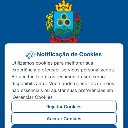
Notificação de Cookies
PREFEITURA MUNICIPAL DE
Utilizamos cookies para melhorar sua
experiência e oferecer serviços personalizados.
MATUPÁ
Ao aceitar, todos os recursos do site serão
disponibilizados. Você pode rejeitar os cookies
Av. Hermínio Ometto Nº 101 Bairro ZE - 022
não essenciais ou ajustar suas preferências em
CEP – 78.525-000 Matupá-MT
'Gerenciar Cookies'.
(66) 99222-2560
Rejeitar Cookies
Atendimento De Segunda A Sexta 07h00 As
Aceitar Cookies
11h00 Ao Público, Interno 13h00 As 17h00