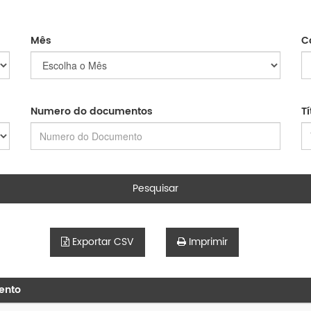
Mês
C
Numero do documentos
T
Pesquisar
Exportar CSV
Imprimir
ento