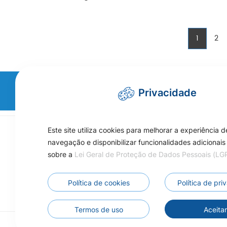
1
2
Não encontrou a in
Privacidade
Este site utiliza cookies para melhorar a experiência d
Fale Conosco
navegação e disponibilizar funcionalidades adicionais
sobre a
Lei Geral de Proteção de Dados Pessoais (L
Atendimento:
Público das 07:00 às 11:00
Interno das 13:00 às 17:00
Política de cookies
Política de pr
66 9 9222-2560
Termos de uso
Aceita