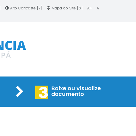
6]
Alto Contraste [7]
Mapa do Site [8]
A+
A
3
Baixe ou visualize
documento