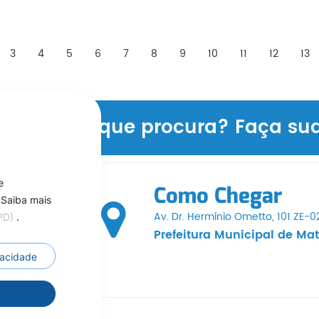
3
4
5
6
7
8
9
10
11
12
13
formação que procura? Faça sua 
e
Como Chegar
 Saiba mais
Av. Dr. Hermínio Ometto, 101 ZE-
GPD)
.
Prefeitura Municipal de Ma
ivacidade
r