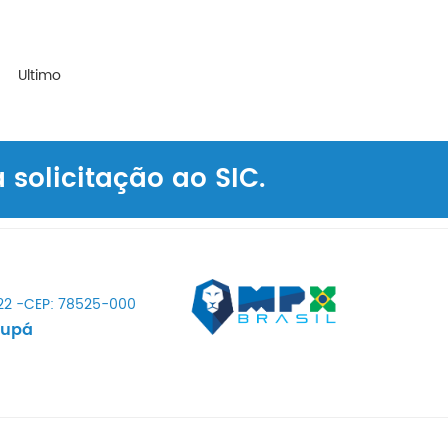
Ultimo
solicitação ao SIC.
022 -CEP: 78525-000
tupá