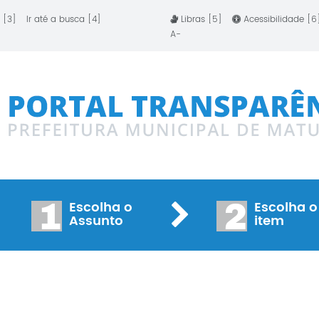
 [3]
Ir até a busca [4]
Libras [5]
Acessibilidade [
A-
1
2
Escolha o
Escolha o
Assunto
item