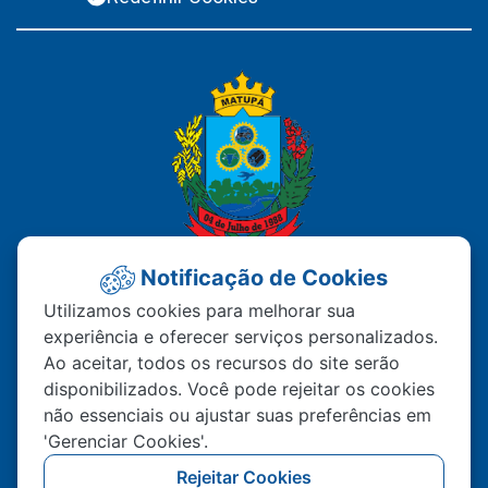
Notificação de Cookies
PREFEITURA MUNICIPAL DE
Utilizamos cookies para melhorar sua
experiência e oferecer serviços personalizados.
MATUPÁ
Ao aceitar, todos os recursos do site serão
disponibilizados. Você pode rejeitar os cookies
Av. Hermínio Ometto Nº 101 Bairro ZE - 022
não essenciais ou ajustar suas preferências em
CEP – 78.525-000 Matupá-MT
'Gerenciar Cookies'.
(66) 99222-2560
Rejeitar Cookies