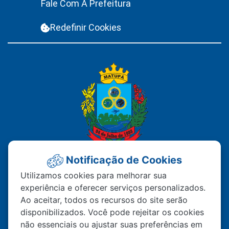
Fale Com A Prefeitura
Redefinir Cookies
Notificação de Cookies
PREFEITURA MUNICIPAL DE
Utilizamos cookies para melhorar sua
experiência e oferecer serviços personalizados.
MATUPÁ
Ao aceitar, todos os recursos do site serão
disponibilizados. Você pode rejeitar os cookies
Av. Hermínio Ometto Nº 101 Bairro ZE - 022
não essenciais ou ajustar suas preferências em
CEP – 78.525-000 Matupá-MT