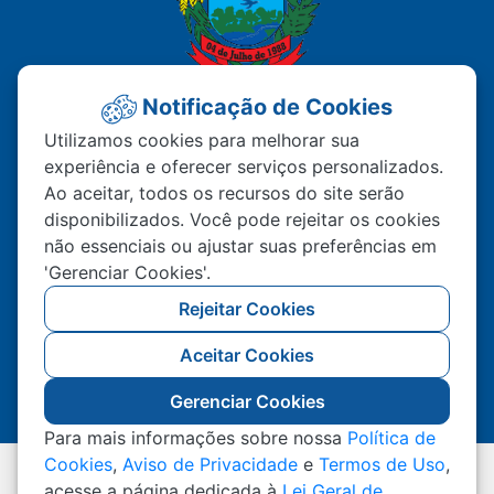
Notificação de Cookies
PREFEITURA MUNICIPAL DE
Utilizamos cookies para melhorar sua
experiência e oferecer serviços personalizados.
MATUPÁ
Ao aceitar, todos os recursos do site serão
disponibilizados. Você pode rejeitar os cookies
Av. Hermínio Ometto Nº 101 Bairro ZE - 022
não essenciais ou ajustar suas preferências em
CEP – 78.525-000 Matupá-MT
'Gerenciar Cookies'.
(66) 99222-2560
Rejeitar Cookies
Atendimento De Segunda A Sexta 07h00 As
Aceitar Cookies
11h00 Ao Público, Interno 13h00 As 17h00
Gerenciar Cookies
Para mais informações sobre nossa
Política de
Cookies
,
Aviso de Privacidade
e
Termos de Uso
,
Todos os Direitos Reservados a Prefeitura Municipal
acesse a página dedicada à
Lei Geral de