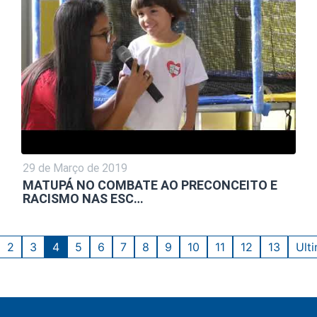
29 de Março de 2019
MATUPÁ NO COMBATE AO PRECONCEITO E
RACISMO NAS ESC…
2
3
4
5
6
7
8
9
10
11
12
13
Ult