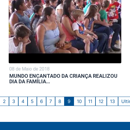
08 de Maio de 2018
MUNDO ENCANTADO DA CRIANÇA REALIZOU
DIA DA FAMÍLIA…
2
3
4
5
6
7
8
9
10
11
12
13
Ult