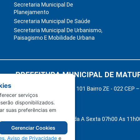
Secretaria Municipal De
Planejamento
Secretaria Municipal De Saúde
Secretaria Municipal De Urbanismo,
Paisagismo E Mobilidade Urbana
PREFEITURA MUNICIPAL DE MATU
kies
Av. Hermínio Ometto Nº 101 Bairro ZE - 022 CEP 
ferecer serviços
Matupá-MT
 serão disponibilizados.
(66) 99222-2560
tar suas preferências em
Atendimento De Segunda A Sexta 07h00 As 11h00
Interno 13h00 As 17h00
Gerenciar Cookies
es
,
Aviso de Privacidade
e