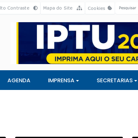
a [alt+3]
Ir para o rodapé [alt+4]
lto Contraste
Mapa do Site
Cookies
Abrir preferência
AGENDA
IMPRENSA
SECRETARIAS