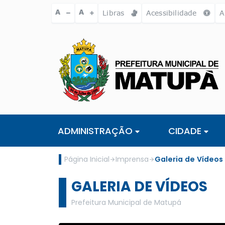
Ir para o conteúdo [alt+1]
Ir para o menu [alt+2]
Ir para a busc
A
A
Libras
Acessibilidade
A
ADMINISTRAÇÃO
CIDADE
Página Inicial
Imprensa
Galeria de Vídeos
GALERIA DE VÍDEOS
Prefeitura Municipal de Matupá